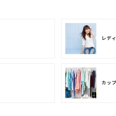
レデ
カッ