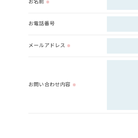
お名前
※
＜個人情報の委託について＞
当社では、利用目的の達成に必要な範囲に
お電話番号
これらの委託先に対しては個人情報保護契
メールアドレス
＜個人情報の安全管理＞
※
当社では、個人情報の漏洩等がなされない
＜個人情報を与えなかった場合に生じる結
必要な情報を頂けない場合は、それに対応
お問い合わせ内容
※
＜個人情報の開示･訂正・削除･利用停止の
当社では、お客様の個人情報の開示･訂正･
ご本人である事を確認のうえ、対応させて
個人情報の開示･訂正･削除・利用停止の具